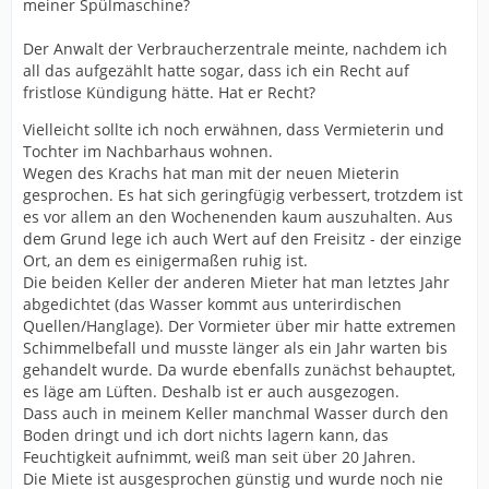
meiner Spülmaschine?
Der Anwalt der Verbraucherzentrale meinte, nachdem ich
all das aufgezählt hatte sogar, dass ich ein Recht auf
fristlose Kündigung hätte. Hat er Recht?
Vielleicht sollte ich noch erwähnen, dass Vermieterin und
Tochter im Nachbarhaus wohnen.
Wegen des Krachs hat man mit der neuen Mieterin
gesprochen. Es hat sich geringfügig verbessert, trotzdem ist
es vor allem an den Wochenenden kaum auszuhalten. Aus
dem Grund lege ich auch Wert auf den Freisitz - der einzige
Ort, an dem es einigermaßen ruhig ist.
Die beiden Keller der anderen Mieter hat man letztes Jahr
abgedichtet (das Wasser kommt aus unterirdischen
Quellen/Hanglage). Der Vormieter über mir hatte extremen
Schimmelbefall und musste länger als ein Jahr warten bis
gehandelt wurde. Da wurde ebenfalls zunächst behauptet,
es läge am Lüften. Deshalb ist er auch ausgezogen.
Dass auch in meinem Keller manchmal Wasser durch den
Boden dringt und ich dort nichts lagern kann, das
Feuchtigkeit aufnimmt, weiß man seit über 20 Jahren.
Die Miete ist ausgesprochen günstig und wurde noch nie