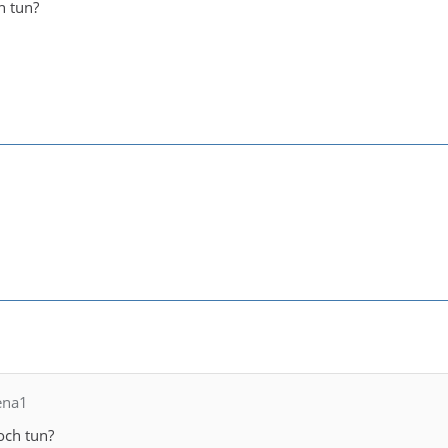
h tun?
ena1
och tun?