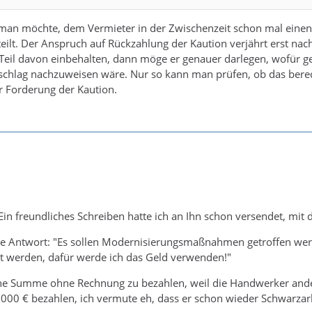
an möchte, dem Vermieter in der Zwischenzeit schon mal einen f
 teilt. Der Anspruch auf Rückzahlung der Kaution verjährt erst na
Teil davon einbehalten, dann möge er genauer darlegen, wofür g
chlag nachzuweisen wäre. Nur so kann man prüfen, ob das berecht
ur Forderung der Kaution.
Ein freundliches Schreiben hatte ich an Ihn schon versendet, mit
e Antwort: "Es sollen Modernisierungsmaßnahmen getroffen werd
werden, dafür werde ich das Geld verwenden!"
ine Summe ohne Rechnung zu bezahlen, weil die Handwerker and
 5000 € bezahlen, ich vermute eh, dass er schon wieder Schwarzarb