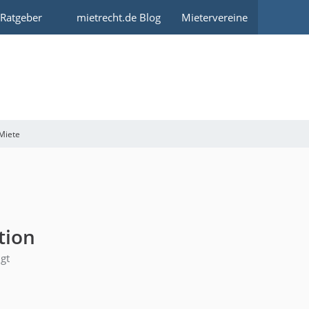
 Ratgeber
mietrecht.de Blog
Mietervereine
Miete
tion
igt