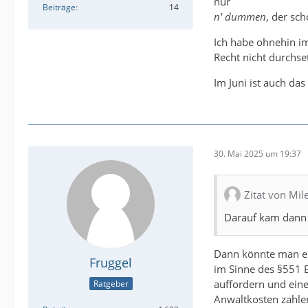
nur
Beiträge
14
n' dummen
, der sc
Ich habe ohnehin im
Recht nicht durchse
Im Juni ist auch da
30. Mai 2025 um 19:37
Zitat von Mil
Darauf kam dann 
Dann könnte man ein
Fruggel
im Sinne des §551 
auffordern und eine 
Ratgeber
Anwaltkosten zahle