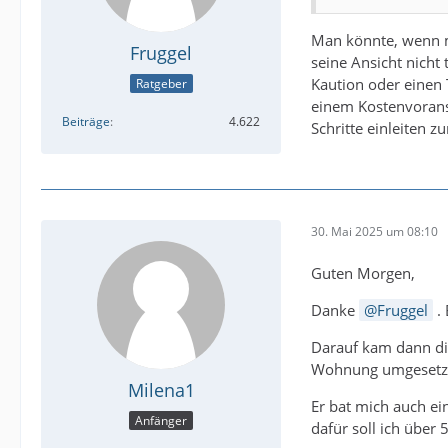
Man könnte, wenn m
Fruggel
seine Ansicht nicht
Kaution oder einen 
Ratgeber
einem Kostenvorans
Beiträge
4.622
Schritte einleiten z
30. Mai 2025 um 08:10
Guten Morgen,
Danke
Fruggel
. 
Darauf kam dann di
Wohnung umgesetzt 
Milena1
Er bat mich auch e
Anfänger
dafür soll ich über