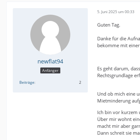
5. Juni 2025 um 00:33
Guten Tag.
Danke für die Aufna
bekomme mit einer s
newflat94
Es geht darum, das
Anfänger
Rechtsgrundlage erfr
Beiträge
2
Und ob mich eine un
Mietminderung aufg
Ich bin vor kurzem
Über mir wohnt eine 
macht mir aber garn
Dann schreit sie ma