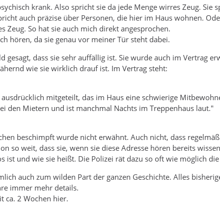
 psychisch krank. Also spricht sie da jede Menge wirres Zeug. Sie s
spricht auch präzise über Personen, die hier im Haus wohnen. Od
s Zeug. So hat sie auch mich direkt angesprochen.
ich hören, da sie genau vor meiner Tür steht dabei.
 gesagt, dass sie sehr auffällig ist. Sie wurde auch im Vertrag e
ähernd wie sie wirklich drauf ist. Im Vertrag steht:
usdrücklich mitgeteilt, das im Haus eine schwierige Mitbewohneri
i den Mietern und ist manchmal Nachts im Treppenhaus laut."
hen beschimpft wurde nicht erwähnt. Auch nicht, dass regelmäßig d
chon so weit, dass sie, wenn sie diese Adresse hören bereits wiss
s ist und wie sie heißt. Die Polizei rät dazu so oft wie möglich di
lich auch zum wilden Part der ganzen Geschichte. Alles bisherige
re immer mehr details.
it ca. 2 Wochen hier.