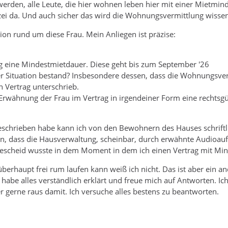
t werden, alle Leute, die hier wohnen leben hier mit einer Mietm
zei da. Und auch sicher das wird die Wohnungsvermittlung wissen
ation rund um diese Frau. Mein Anliegen ist präzise:
ag eine Mindestmietdauer. Diese geht bis zum September '26
er Situation bestand? Insbesondere dessen, dass die Wohnungsve
n Vertrag unterschrieb.
rwähnung der Frau im Vertrag in irgendeiner Form eine rechtsgü
beschrieben habe kann ich von den Bewohnern des Hauses schriftl
sen, dass die Hausverwaltung, scheinbar, durch erwähnte Audioa
escheid wusste in dem Moment in dem ich einen Vertrag mit Mind
erhaupt frei rum laufen kann weiß ich nicht. Das ist aber ein 
 habe alles verständlich erklärt und freue mich auf Antworten. Ich s
gerne raus damit. Ich versuche alles bestens zu beantworten.