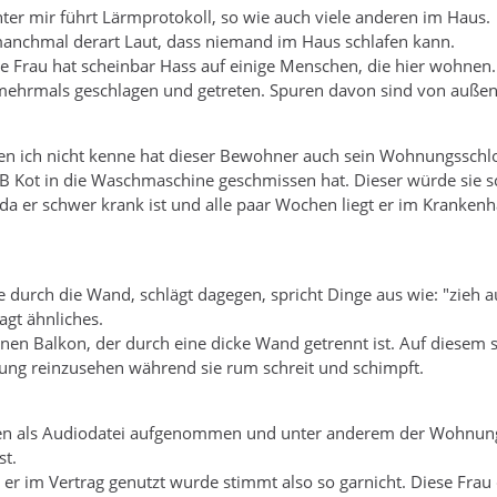
er mir führt Lärmprotokoll, so wie auch viele anderen im Haus.
manchmal derart Laut, dass niemand im Haus schlafen kann.
e Frau hat scheinbar Hass auf einige Menschen, die hier wohnen.
r mehrmals geschlagen und getreten. Spuren davon sind von außen
n ich nicht kenne hat dieser Bewohner auch sein Wohnungsschlos
zB Kot in die Waschmaschine geschmissen hat. Dieser würde sie s
a er schwer krank ist und alle paar Wochen liegt er im Krankenha
 durch die Wand, schlägt dagegen, spricht Dinge aus wie: "zieh aus
gt ähnliches.
nen Balkon, der durch eine dicke Wand getrennt ist. Auf diesem
ung reinzusehen während sie rum schreit und schimpft.
n als Audiodatei aufgenommen und unter anderem der Wohnungs
st.
 er im Vertrag genutzt wurde stimmt also so garnicht. Diese Frau