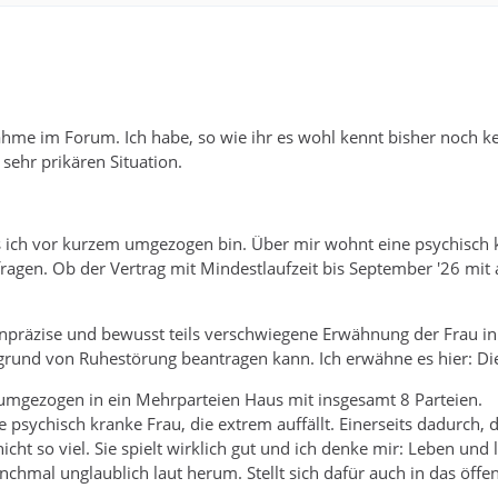
hme im Forum. Ich habe, so wie ihr es wohl kennt bisher noch kein
ehr prikären Situation.
s ich vor kurzem umgezogen bin. Über mir wohnt eine psychisch 
agen. Ob der Vertrag mit Mindestlaufzeit bis September '26 mit al
präzise und bewusst teils verschwiegene Erwähnung der Frau in 
rund von Ruhestörung beantragen kann. Ich erwähne es hier: Di
 umgezogen in ein Mehrparteien Haus mit insgesamt 8 Parteien.
psychisch kranke Frau, die extrem auffällt. Einerseits dadurch, d
icht so viel. Sie spielt wirklich gut und ich denke mir: Leben und
nchmal unglaublich laut herum. Stellt sich dafür auch in das öffe