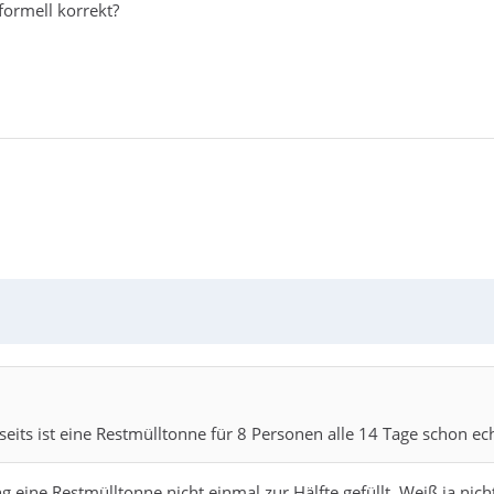
formell korrekt?
eits ist eine Restmülltonne für 8 Personen alle 14 Tage schon echt
g eine Restmülltonne nicht einmal zur Hälfte gefüllt. Weiß ja nich