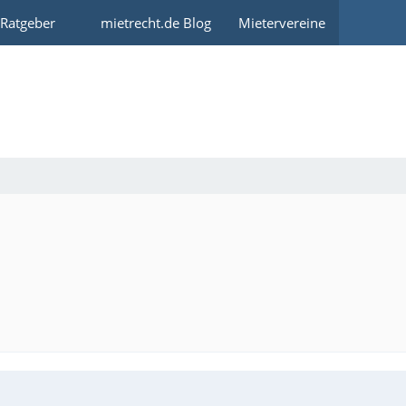
 Ratgeber
mietrecht.de Blog
Mietervereine