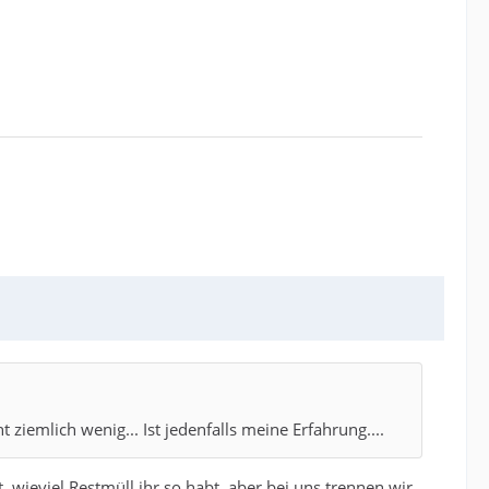
 ziemlich wenig... Ist jedenfalls meine Erfahrung....
t, wieviel Restmüll ihr so habt, aber bei uns trennen wir