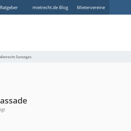
 Ratgeber
mietrecht.de Blog
Mietervereine
Mietrecht Sonstiges
Fassade
igt