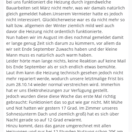
bei uns funktioniert die Heizung durch irgendwelche
Bauarbeiten seit März nicht mehr, was wir damals natürlich
gleich gemeldet haben.Unserem Vermieter hatte es jedoch
nicht interessiert. Glücklicherweise war es da nicht mehr so
kalt bzw. allgemein der Winter ziemlich mild weil auch
davor die Heizung nicht ordentlich funktionierte.
Nun haben wir im August im dies nochmal gemeldet damit
er lange genug Zeit sich darum zu kümmern, vor allem da
wir seit Ende September Zuwachs haben und der kleine
Mann muss es natürlich auch warm haben.
Leider hörte man lange nichts, keine Reaktion auf keine Mail
bis Ende September als er sich endlich etwas bemühte.
Laut ihm kann die Heizung technisch gesehen jedoch nicht
mehr repariert werde, wodurch unsere letztmalige Frist bis
zum 28.10.14 wieder normal verstreichen wird. Immerhin
hat er uns Elektroheizungen zur Verfügung gestellt.
Jedoch wurden diese diese Woche das erste Mal richtig
gebraucht: Funktioniert das so gut wie gar nicht. Mit Mühe
und Not hatten wir gestern 17 Grad. Im Zimmer unseres
Sohnes(unterm Dach und ziemlich groß) hat es sich über
Nacht gerade so auf 12 Grad erwärmt.
Hinzu kommt, dass das ganze umgerechnet mit allen
Heizungen und nur bei 12 Stunden Nutzung schon 20€ am