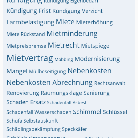
Kündigung Eigenbedarf
Kündigung Frist
Kündigung Verzicht
Miete
Lärmbelästigung
Mieterhöhung
Mietminderung
Miete Rückstand
Mietrecht
Mietspiegel
Mietpreisbremse
Mietvertrag
Modernisierung
Mobbing
Nebenkosten
Mängel
Müllbeseitigung
Nebenkosten Abrechnung
Rechtsanwalt
Renovierung
Räumungsklage
Sanierung
Schaden Ersatz
Schadenfall Asbest
Schimmel
Schlüssel
Schadenfall Wasserschaden
Schufa Selbstauskunft
Schädlingsbekämpfung Speckkäfer