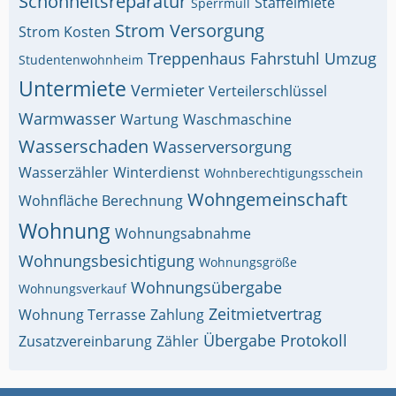
Schönheitsreparatur
Staffelmiete
Sperrmüll
Strom Versorgung
Strom Kosten
Treppenhaus Fahrstuhl
Umzug
Studentenwohnheim
Untermiete
Vermieter
Verteilerschlüssel
Warmwasser
Wartung
Waschmaschine
Wasserschaden
Wasserversorgung
Wasserzähler
Winterdienst
Wohnberechtigungsschein
Wohngemeinschaft
Wohnfläche Berechnung
Wohnung
Wohnungsabnahme
Wohnungsbesichtigung
Wohnungsgröße
Wohnungsübergabe
Wohnungsverkauf
Zeitmietvertrag
Wohnung Terrasse
Zahlung
Übergabe Protokoll
Zusatzvereinbarung
Zähler